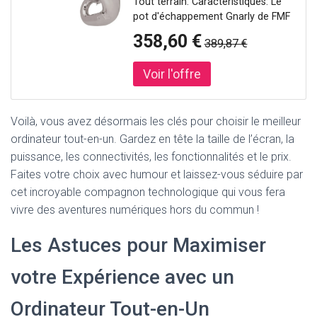
Tout terrain: Caractéristiques: Le
pot d'échappement Gnarly de FMF
est conçu par ordinateur et testé
358,60 €
389,87 €
au dynamomètre pour cibler les
gains de puissance adaptés à
chaque moto tout terrain.Le pot
d'échappement subit le processus
de marquage Tro Flo pour garantir
une performance et une de qualité
Voilà, vous avez désormais les clés pour choisir le meilleur
optimale.Le gain de puissance est
ordinateur tout-en-un. Gardez en tête la taille de l’écran, la
axé sur le bas et mi-
puissance, les connectivités, les fonctionnalités et le prix.
régime.Fabriqué en acier de calibre
Faites votre choix avec humour et laissez-vous séduire par
de 18.
cet incroyable compagnon technologique qui vous fera
vivre des aventures numériques hors du commun !
Les Astuces pour Maximiser
votre Expérience avec un
Ordinateur Tout-en-Un