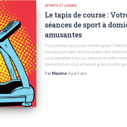
SPORTS ET LOISIRS
Le tapis de course : Votr
séances de sport à domic
amusantes
Vous pensez que courir est ennuyeux ? Détrom
pourquoi un tapis de course peut être votre n
vous entraîner et à vous amuser en même tem
forme tout en vous amusant grâce à notre guide
Par
Maxime
, il y a
3 ans