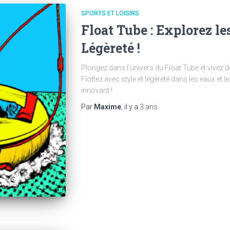
SPORTS ET LOISIRS
Float Tube : Explorez l
Légèreté !
Plongez dans l’univers du Float Tube et vivez 
Flottez avec style et légèreté dans les eaux et l
innovant !
Par
Maxime
, il y a
3 ans