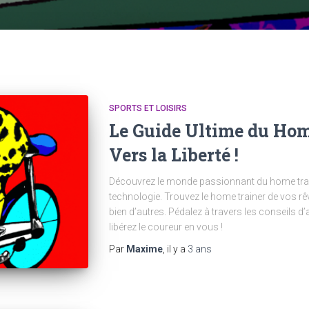
SPORTS ET LOISIRS
Le Guide Ultime du Home
Vers la Liberté !
Découvrez le monde passionnant du home train
technologie. Trouvez le home trainer de vos rê
bien d’autres. Pédalez à travers les conseils d’a
libérez le coureur en vous !
Par
Maxime
, il y a
3 ans