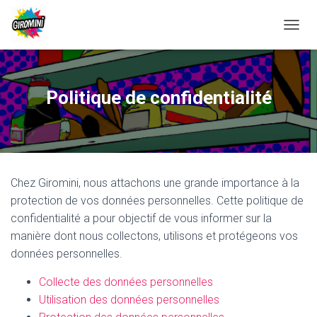
D
É
P
L
I
Politique de confidentialité
E
R
L
A
N
A
Chez Giromini, nous attachons une grande importance à la
V
I
protection de vos données personnelles. Cette politique de
G
confidentialité a pour objectif de vous informer sur la
A
manière dont nous collectons, utilisons et protégeons vos
T
I
données personnelles.
O
N
Collecte des données personnelles
Utilisation des données personnelles