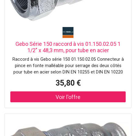
Gebo Série 150 raccord à vis 01.150.02.05 1
1/2" x 48,3 mm, pour tube en acier
Raccord à vis Gebo série 150 01.150.02.05 Connecteur à
pince en fonte malléable pour serrage des deux côtés
pour tube en acier selon DIN EN 10255 et DIN EN 10220
série 1 Les médias sont l'eau et le gaz (à l'extérieur des
35,80 €
bâtiments) Air comprimé et fioul jusqu'à 2" (attention
TRBF !) Températures pour l'eau potable jusqu'à 25 °C
avec eau de chauffage jusqu'à 80 °C pour gaz -20 à +60
°C et pour fioul 40 °C Niveaux de pression pour eau PN 10
(jusqu'à 3/4") ou PN 16 (à partir de 1") pour gaz PN 5 Air
comprimé PN 12 5 avec huile PN 6 Tests sur l'eau W534
Numéro d'enregistrement DVGW : DW-8511AU2216 pour
gaz DIN 3387-1 Numéro d'enregistrement DVGW. NG-
4502AP1454 Testé VdS à partir de DN 25 (tuyaux