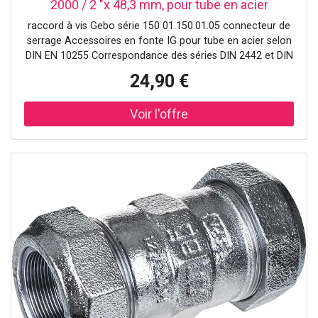
2000 / 2 "x 48,3 mm, pour tube en acier
raccord à vis Gebo série 150 01.150.01.05 connecteur de
serrage Accessoires en fonte IG pour tube en acier selon
DIN EN 10255 Correspondance des séries DIN 2442 et DIN
2448 / DIN 2000 ISO 65. Les médias sont l'eau et le gaz (à
24,90 €
l'extérieur des bâtiments) Air comprimé Mazout jusqu'à 2
"(observer TRBF!) Températures de l'eau potable jusqu'à
25 ° C pour chauffer de l'eau jusqu'à 80 ° C pour gaz -20 à
+60 ° C et pour huile 40 ° C 2000 de 2000 de l'eau PN 10
(jusqu'à 3/4 ") ou PN 16 (de 2000 ") Gaz PN 5 Air
comprimé PN 12 5 Tests d'huile PN 6 avec de l'eau W534
Numéro d'enregistrement DVGW: DW-8511AU2216 pour
gaz DIN 3387- 2000 Numéro d'enregistrement DVGW NG-
4502AP1454 Testé VdS à partir de DN 25 (lignes
d'extinction d'incendie) Mazout: agrément DIBT N °
d’homologation: Z-38.4-212