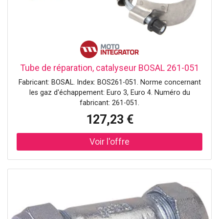
bouteilles en PET recyclées (0,5 l - 20 g). Les coques sont
fabriquées avec l'équivalent de 383 pots de yaourt de 4 g.
Tube de réparation, catalyseur BOSAL 261-051
Fabricant: BOSAL. Index: BOS261-051. Norme concernant
les gaz d'échappement: Euro 3, Euro 4. Numéro du
fabricant: 261-051.
127,23 €