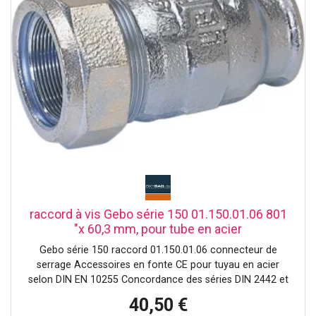
d'extinction d'incendie) Pour fioul domestique, agrément
DIBT Numéro d'homologation : Z-38.4-212
raccord à vis Gebo série 150 01.150.01.06 801
"x 60,3 mm, pour tube en acier
Gebo série 150 raccord 01.150.01.06 connecteur de
serrage Accessoires en fonte CE pour tuyau en acier
selon DIN EN 10255 Concordance des séries DIN 2442 et
DIN 2448/DIN 2000 ISO 65. Les fluides sont l'eau et le gaz
40,50 €
(hors bâtiments) air comprimé Fioul jusqu'à 801 "