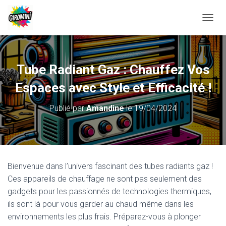
D
É
P
L
I
Tube Radiant Gaz : Chauffez Vos
E
R
Espaces avec Style et Efficacité !
L
A
Publié par
Amandine
le
19/04/2024
N
A
V
I
G
A
Bienvenue dans l’univers fascinant des tubes radiants gaz !
T
Ces appareils de chauffage ne sont pas seulement des
I
O
gadgets pour les passionnés de technologies thermiques,
N
ils sont là pour vous garder au chaud même dans les
environnements les plus frais. Préparez-vous à plonger