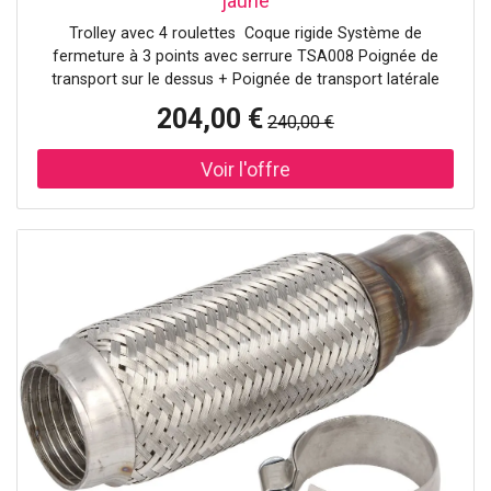
jaune
Trolley avec 4 roulettes Coque rigide Système de
fermeture à 3 points avec serrure TSA008 Poignée de
transport sur le dessus + Poignée de transport latérale
Poignée de traction à double tube Roues avec suspension
204,00 €
240,00 €
amortissante et antibruit Étiquette d'identification intégrée
Logo sur le devant Poignée inférieure pour une prise en
main facile Joint qui réduit la pénétration de l'eau
Compartiment inférieur Compartiment supérieur 2
organiseurs de bagages Dimensions : 75 x 52 x 33 cm
Volume : 111 L Poids moyen des bagages : Environ 23 kg
Poids : 4.3 kg Nom de la couleur : Radiant Yellow Les
coques sont composées d'au moins 70 % de
polypropylène recyclé post-consommation, qui fait partie
de notre initiative Recyclex™ Material Technology. La
doublure intérieure et la sangle intérieure sont composées
respectivement de 97 % et 100 % de PET recyclé, qui fait
partie de notre initiative Recyclex™ Material Technology.
Le revêtement et le matériau de support sont fabriqués à
partir de nouveaux matériaux. La doublure intérieure et le
tissu intérieur sont fabriqués à partir de la valeur de 14