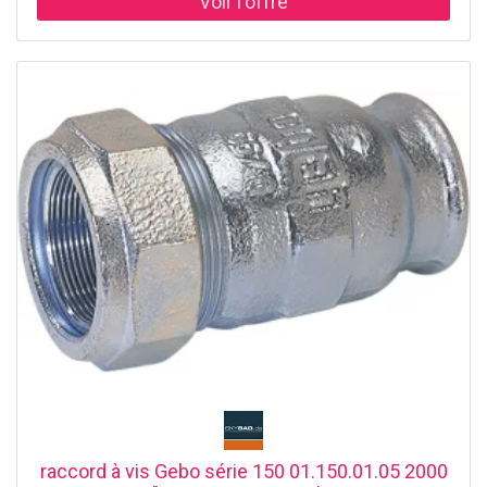
Températures de l'eau potable jusqu'à 25 ° C pour
chauffer de l'eau jusqu'à 80 ° C pour gaz -20 à +60 ° C et
pour huile 40 ° C 2000 pour l'eau PN 10 (jusqu'à 3/4 ") ou
PN 16 (à partir de 2000 ") Gaz PN 5 Air comprimé PN 12 5
Huile PN 6 Teste l'eau W534 Numéro d'enregistrement
DVGW DW-8511AU2216 Gaz DIN 3387- 2000 Numéro
d'enregistrement DVGW NG-4502AP1454 Homologation
des autorités de construction au mazout DIBT N °
d’homologation: Z-38.4-212
raccord à vis Gebo série 150 01.150.01.05 2000