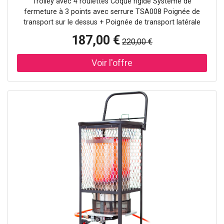
Trolley avec 4 roulettes Coque rigide Système de
fermeture à 3 points avec serrure TSA008 Poignée de
transport sur le dessus + Poignée de transport latérale
Poignée de traction à double tube Roues avec suspension
187,00 €
220,00 €
amortissante et antibruit Étiquette d'identification intégrée
Logo sur le devant Poignée inférieure pour une prise en
main facile Joint qui réduit la pénétration de l'eau
Compartiment inférieur Compartiment supérieur 2
organiseurs de bagages Dimensions : 69 x 49 x 30 cm
Volume : 88 L Poids moyen des bagages : Env. 15 kg Poids
: 3.8 kg Nom de la couleur : Radiant Yellow Les coques
sont composées d'au moins 70 % de polypropylène
recyclé post-consommation, qui fait partie de notre
initiative Recyclex™ Material Technology. La doublure
intérieure et la sangle intérieure sont composées
respectivement de 97 % et 100 % de PET recyclé, qui fait
partie de notre initiative Recyclex™ Material Technology.
Le revêtement et le matériau de support sont fabriqués à
partir de nouveaux matériaux. La doublure intérieure et le
tissu intérieur sont fabriqués à partir de la valeur de 14
bouteilles en PET recyclées (0,5 l - 20 g). Les coques sont
fabriquées avec l'équivalent de 383 pots de yaourt de 4 g.