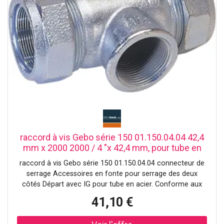
raccord à vis Gebo série 150 01.150.04.04 42,4
mm x 2000 2000 / 4 "x 42,4 mm, pour tube en
acier
raccord à vis Gebo série 150 01.150.04.04 connecteur de
serrage Accessoires en fonte pour serrage des deux
côtés Départ avec IG pour tube en acier. Conforme aux
séries DIN EN 10255 et DIN EN 10220 2000 Les médias
41,10 €
sont de l'eau Gaz (à l'extérieur des bâtiments) et air
comprimé Mazout jusqu'à 2 "(observer TRBF!)