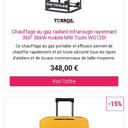
Chauffage au gaz radiant infrarouge rayonnant
360° 36kW mobile MW Tools WG120I
Ce chauffage au gaz portable et efficace permet de
chauffer rapidement et en toute sécurité tous les types
d'ateliers et de locaux commerciaux de taille moyenne.
Convient également à un usage extérieur. Léger, mais
348,00 €
néanmoins très solide avec un cadre en acier et des grilles
de protection. Avantages : Puissance 36,6 kW Chaleur
radiante à 360° tout autour. Cette couverture à 360° est
utile pour chauffer des locaux où les personnes sont
fréquemment en mouvement, ou dans lesquels il y a
beaucoup de passage, comme les chantiers de
-15%
construction, les ateliers, les événements intérieurs et
extérieurs Agréable rayonnement infrarouge. La douce
lueur de ces chauffages réchauffe la peau comme le
soleil, grâce à un rayonnement infrarouge confortable,