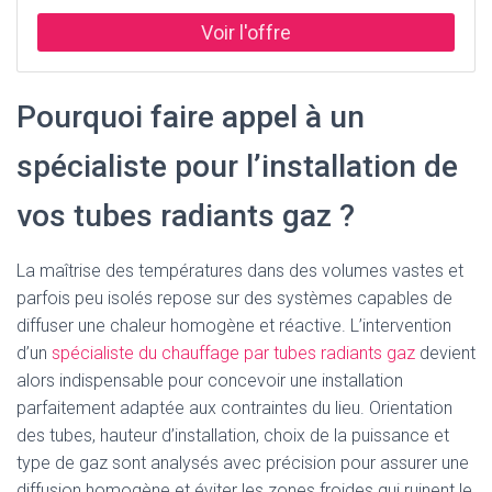
(observer TRBF!) Températures pour l'eau potable jusqu'à
25 °C avec eau de chauffage jusqu'à 80 °C pour gaz -20 à
+60 °C et pour fioul 40 °C. Niveaux de pression d'eau PN
10 (jusqu'à 3/4") ou PN 16 (à partir de 2000 ") Gaz PN 5
Air comprimé PN 12 5 Essais huile PN 6 avec eau W534 N°
Pourquoi faire appel à un
d'enregistrement DVGW : DW-8511AU2216 pour gaz DIN
3387- 2000 N° d'enregistrement DVGW NG-4502AP1454
spécialiste pour l’installation de
Testé VdS à partir de DN 25 (conduites d'extinction
d'incendie) Mazout : Agrément DIBT N° d'agrément : Z-
vos tubes radiants gaz ?
38.4-212
La maîtrise des températures dans des volumes vastes et
parfois peu isolés repose sur des systèmes capables de
diffuser une chaleur homogène et réactive. L’intervention
d’un
spécialiste du chauffage par tubes radiants gaz
devient
alors indispensable pour concevoir une installation
parfaitement adaptée aux contraintes du lieu. Orientation
des tubes, hauteur d’installation, choix de la puissance et
type de gaz sont analysés avec précision pour assurer une
diffusion homogène et éviter les zones froides qui ruinent le